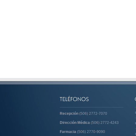
Recepción
(506) 2772-7070
Dirección Médica
(506) 2772-4243
Farmacia
(506) 2770-9090