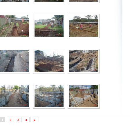
1
2
3
4
►