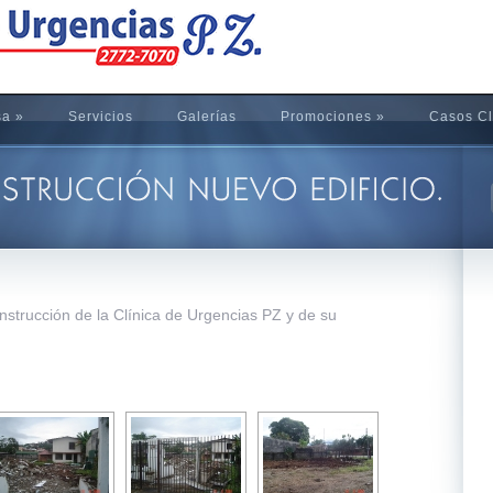
sa
»
Servicios
Galerías
Promociones
»
Casos Cl
strucción de la Clínica de Urgencias PZ y de su