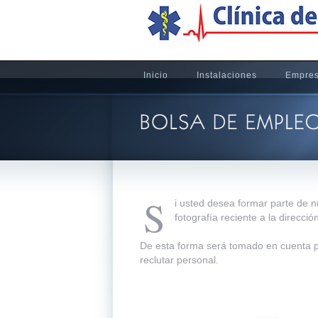
Inicio
Instalaciones
Empre
S
i usted desea formar parte de n
fotografía reciente a la direcció
De esta forma será tomado en cuenta p
reclutar personal.