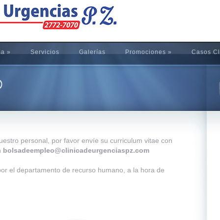
sa
»
Servicios
Galerías
Promociones
»
Casos Cl
uestro personal, por favor envíe su curriculum vitae con
n
bolsadeempleo@clinicadeurgenciaspz.com
or el departamento de recurso humano, a la hora de