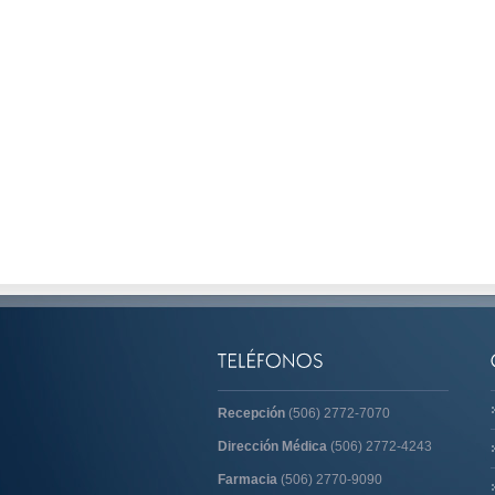
Recepción
(506) 2772-7070
Dirección Médica
(506) 2772-4243
Farmacia
(506) 2770-9090