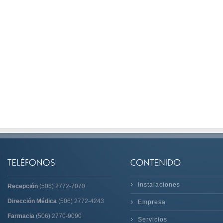
Instalaciones
Recepción
(506) 2772-7070
Dirección Médica
(506) 2772-4243
Empresa
Farmacia
(506) 2770-9090
Servicios