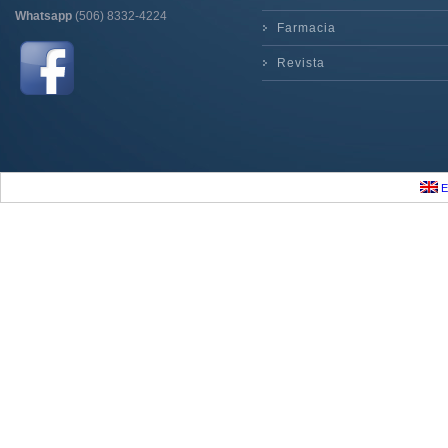
Whatsapp
(506) 8332-4224
Farmacia
Revista
E