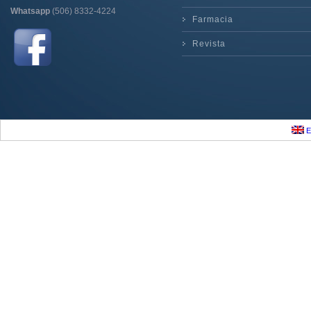
Whatsapp
(506) 8332-4224
Farmacia
Revista
E