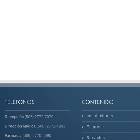
Instalaciones
Recepción
(506) 2772-7070
Dirección Médica
(506) 2772-4243
Empresa
Farmacia
(506) 2770-9090
Servicios