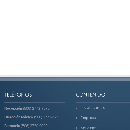
Instalaciones
Recepción
(506) 2772-7070
Dirección Médica
(506) 2772-4243
Empresa
Farmacia
(506) 2770-9090
Servicios