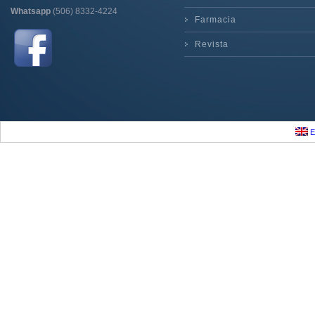
Whatsapp
(506) 8332-4224
Farmacia
Revista
E