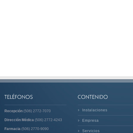
Instalaciones
Recepción
(506) 2772-7070
Dirección Médica
(506) 2772-4243
Empresa
Farmacia
(506) 2770-9090
Servicios