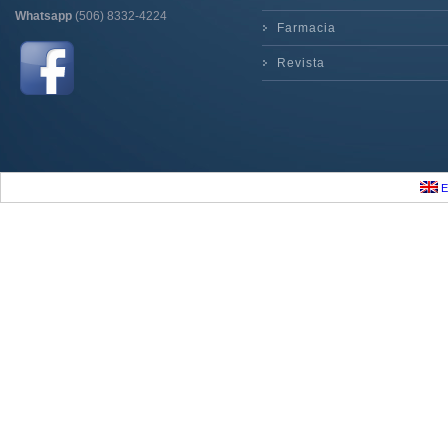
Whatsapp
(506) 8332-4224
Farmacia
Revista
E