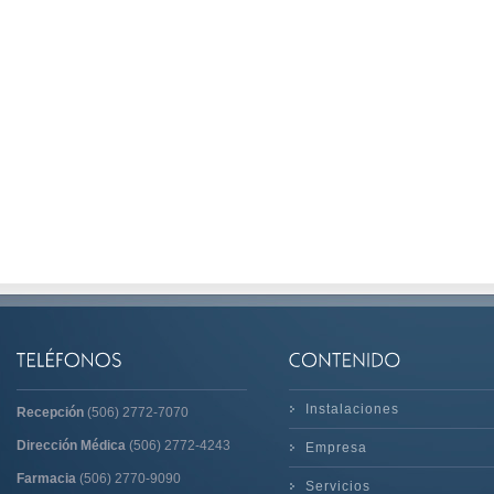
Instalaciones
Recepción
(506) 2772-7070
Dirección Médica
(506) 2772-4243
Empresa
Farmacia
(506) 2770-9090
Servicios