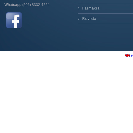
Whatsapp
(506) 8332-4224
Farmacia
Revista
E