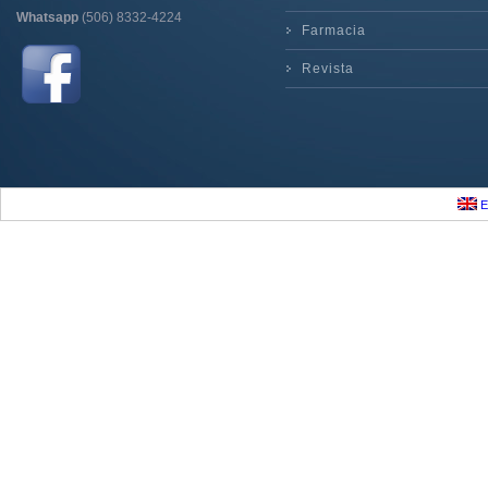
Whatsapp
(506) 8332-4224
Farmacia
Revista
E