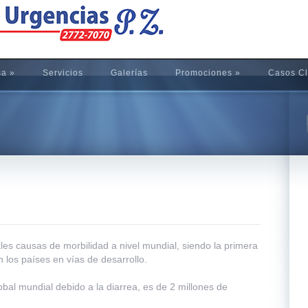
sa
»
Servicios
Galerías
Promociones
»
Casos Cl
ales causas de morbilidad a nivel mundial, siendo la primera
 los países en vías de desarrollo.
bal mundial debido a la diarrea, es de 2 millones de