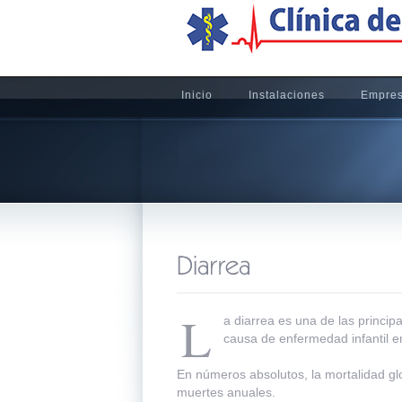
Inicio
Instalaciones
Empre
L
a diarrea es una de las princip
causa de enfermedad infantil en
En números absolutos, la mortalidad glo
muertes anuales.