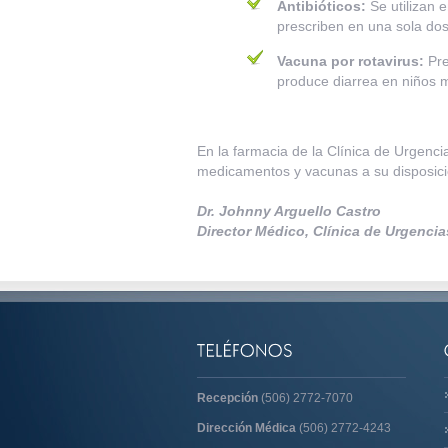
Antibióticos:
Se utilizan 
prescriben en una sola dosi
Vacuna por rotavirus:
Pre
produce diarrea en niños m
En la farmacia de la Clínica de Urgenc
medicamentos y vacunas a su disposici
Dr. Johnny Arguello Castro
Director Médico, Clínica de Urgencia
Recepción
(506) 2772-7070
Dirección Médica
(506) 2772-4243