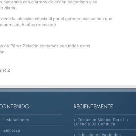
en pacientes con diarreas de origen bacteriano y se
s diaria.
viene la infección intestinal por el germen más común que
enores de 5 años (rotavirus).
ias de Pérez Zeledón contamos con todos estos
ón.
s P. Z
Instalaciones
Dictamen Médico Para La
Licencia De Conducir
Empresa
Infecciones Vaginales