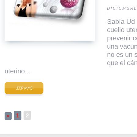
diciembr
Sabía Ud 
cuello ute
prevenir c
una vacun
no es un 
que el cán
uterino...
«
1
2