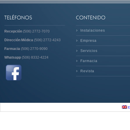
Instalaciones
Recepción
(506) 2772-7070
Dirección Médica
(506) 2772-4243
Empresa
Farmacia
(506) 2770-9090
Servicios
Whatsapp
(506) 8332-4224
Farmacia
Revista
E