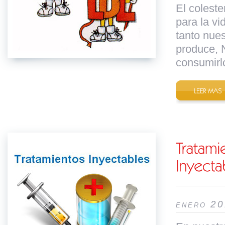
El coleste
para la vi
tanto nue
produce, 
consumirlo
enero 2